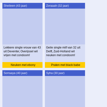
Sheileen (43 jaar)
Zoraaah (32 jaar)
Lekkere single vrouw van 43
Geile single milf van 32 uit
uit Deventer, Overijssel wil
Delft, Zuid-Holland wil
vrijen met condoom!
neuken met condoom!
Neuken met ebony
Praten met black babe
Sorraaya (40 jaar)
Syha (30 jaar)